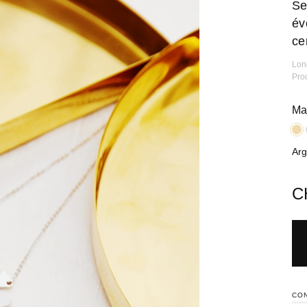
Se
év
ce
Lon
Pro
Ma
Arg
C
CON