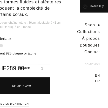
s formes fluides et aléatoires
PANIER (
0
)
oquent la complexité de
rtains coraux.
gueur chaîne totale : 46cm, ajustable à 41cm
Shop
duit fabriqué en France.
Collections
À propos
tériaux
Boutiques
Contact
ent 925 plaqué or jaune
CONNEXION
HF
289.00
Quantité
EN
FR
SHOP NOW!
SEILS D'ENTRETIEN