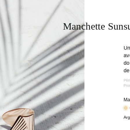
Manchette Suns
Un
av
do
de
Pér
Pro
Ma
Arg