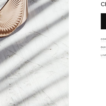
C
CON
GUI
LIV