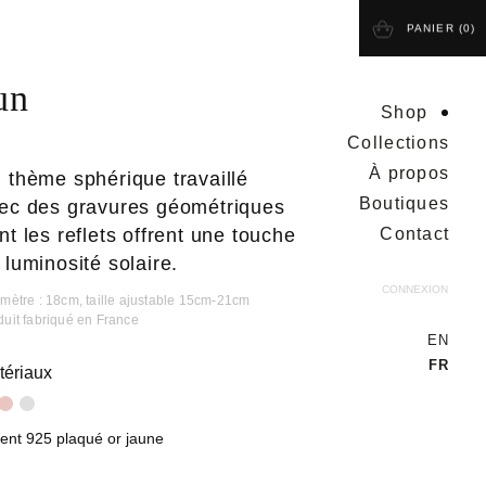
PANIER (
0
)
un
Shop
Collections
À propos
 thème sphérique travaillé
Boutiques
ec des gravures géométriques
nt les reflets offrent une touche
Contact
 luminosité solaire.
CONNEXION
imètre : 18cm, taille ajustable 15cm-21cm
duit fabriqué en France
EN
FR
tériaux
ent 925 plaqué or jaune