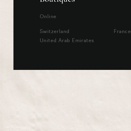
Online
Switzerland
Franc
United Arab Emirates