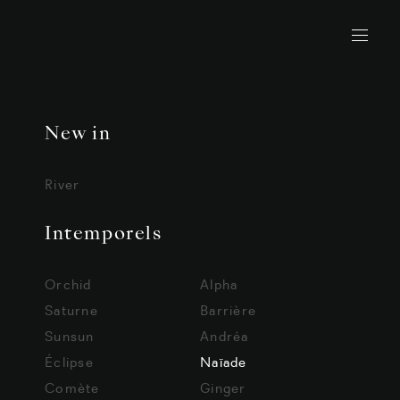
New in
River
Intemporels
Orchid
Alpha
Saturne
Barrière
Sunsun
Andréa
Éclipse
Naïade
Comète
Ginger