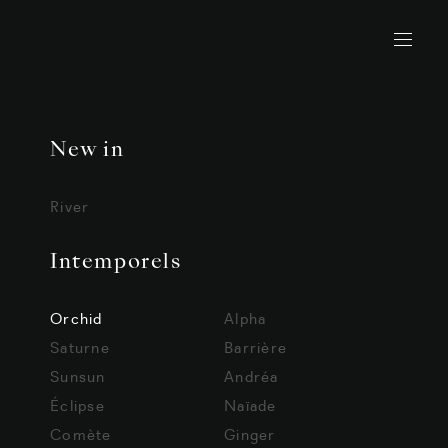
New in
River
Intemporels
Orchid
Alpha
Saturne
Barrière
Sunsun
Andréa
Éclipse
Naïade
Comète
Ginger